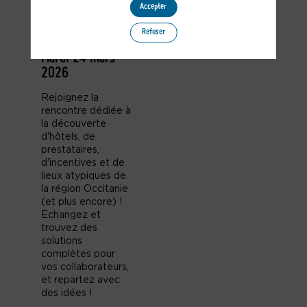
Accepter
Séminaires
Business Events
Refuser
à Montpellier •
Mardi 24 mars
2026
Rejoignez la
rencontre dédiée à
la
découverte
d'hôtels, de
prestataires
,
d'incentives et de
lieux atypiques de
la région Occitanie
(et plus encore) !
E
changez et
trouvez des
solutions
complètes pour
vos collaborateurs,
et repartez avec
des idées !