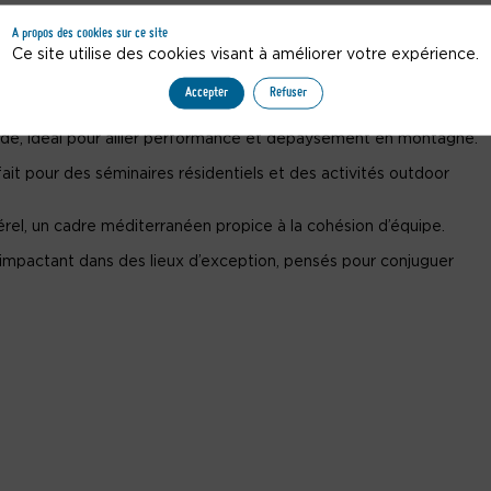
 mesure
A propos des cookies sur ce site
Ce site utilise des cookies visant à améliorer votre expérience.
Accepter
Refuser
ement authentique pour conjuguer travail et art de vivre provenç
tude, idéal pour allier performance et dépaysement en montagne.
it pour des séminaires résidentiels et des activités outdoor
érel, un cadre méditerranéen propice à la cohésion d’équipe.
 impactant dans des lieux d’exception, pensés pour conjuguer