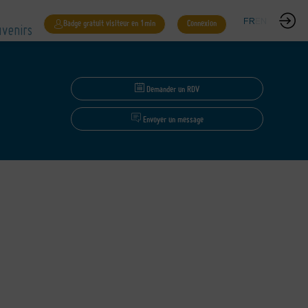
venirs
FR
EN
Badge gratuit visiteur en 1min
Connexion
Demander un RDV
Envoyer un message