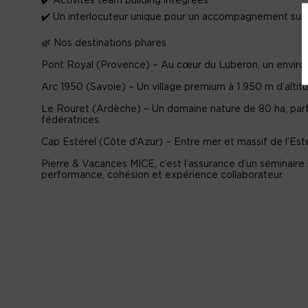
✔️ Un interlocuteur unique pour un accompagnement sur
🌿 Nos destinations phares
Pont Royal (Provence) – Au cœur du Luberon, un environn
Arc 1950 (Savoie) – Un village premium à 1 950 m d’alti
Le Rouret (Ardèche) – Un domaine nature de 80 ha, parfa
fédératrices.
Cap Estérel (Côte d’Azur) – Entre mer et massif de l’Est
Pierre & Vacances MICE, c’est l’assurance d’un séminaire
performance, cohésion et expérience collaborateur.