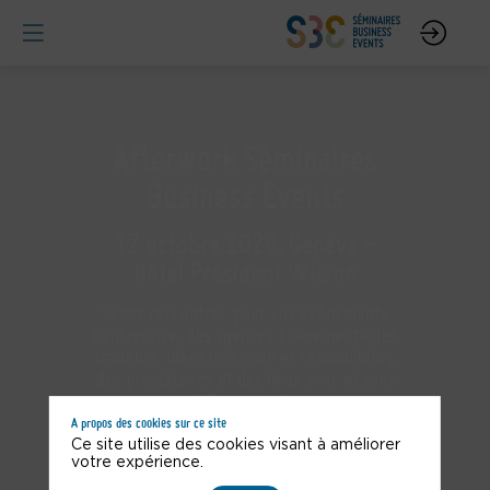
Afterwork Séminaires
Business Events
12 octobre 2026, Genève -
Hôtel Président Wilson
Venez rencontrer, pour vos événements
d'entreprise, des agences événementielles,
traiteurs, idées incentive et teambuilding,
des prestataires et des lieux avec et sans
A propos des cookies sur ce site
Ce site utilise des cookies visant à améliorer
votre expérience.
Mon badge gratuit en 1 minute