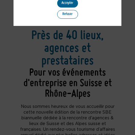
Accepter
Refuser
Près de 40 lieux,
agences et
prestataires
Pour vos événements
d'entreprise en Suisse et
Rhône-Alpes
Nous sommes heureux de vous accueillir pour
cette nouvelle édition de la rencontre SBE
biannuelle dédiée à la rencontre d'agences &
lieux de Suisse et des Alpes suisse et
françaises. Un rendez-vous tourisme d’affaires