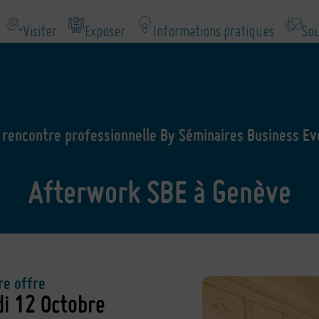
Visiter
Exposer
Informations pratiques
Sou
 rencontre professionnelle By Séminaires Business Ev
Afterwork SBE à Genève
re offre
di 12 Octobre