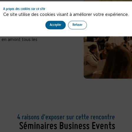
A propos des cookies sur ce site
Ce site utilise des cookies visant à améliorer votre expérience.
 événementiel de Genève, de
tour de leurs projets MICE
Accepter
Refuser
s en amont tous les
4 raisons d'exposer sur cette rencontre
Séminaires Business Events