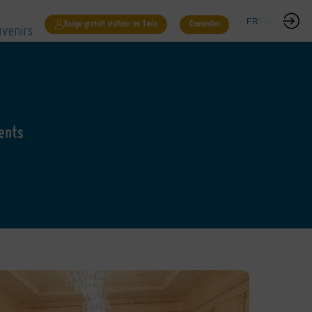
venirs
FR
EN
Badge gratuit visiteur en 1min
Connexion
ents